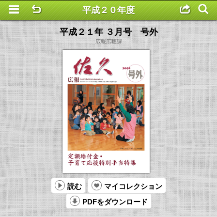
平成２０年度
This is a completely basic popup, no options set.
平成２１年 ３月号 号外
広報広聴課
読む
マイコレクション
PDFをダウンロード