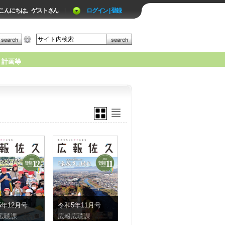
こんにちは。ゲストさん
|
ログイン | 登録
計画等
5年12月号
令和5年11月号
広聴課
広報広聴課