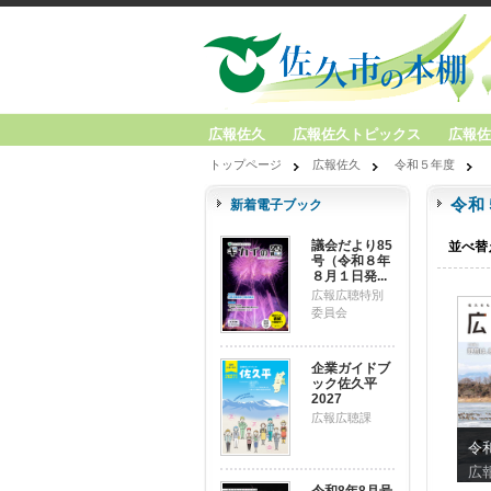
広報佐久
広報佐久トピックス
広報佐
トップページ
広報佐久
令和５年度
令和
新着電子ブック
議会だより85
並べ替
号（令和８年
８月１日発...
広報広聴特別
委員会
企業ガイドブ
ック佐久平
2027
広報広聴課
令
広