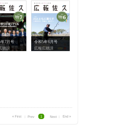
5年7月号
令和5年6月号
広聴課
広報広聴課
1
« First
End »
︱ Prev
Next ︱