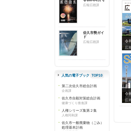
令和8年8月号
広報広聴課
佐久市勢ガイ
ド
令和
広報広聴課
広
人気の電子ブック
TOP10
第二次佐久市総合計画
企画課
令
佐久市自殺対策総合計画
広
健康づくり推進課
人権シリーズ集第２集
人権同和課
佐久市一般廃棄物（ごみ）
処理基本計画