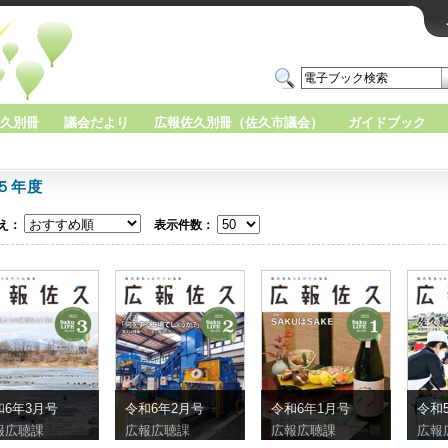
久別冊
議会だより
広報佐久別冊（佐久市議会）
ガイドブック
５年度
え：
表示件数：
和6年3月号
令和6年2月号
令和6年1月号
令和
報広聴課
広報広聴課
広報広聴課
広報