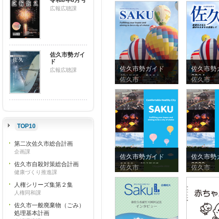
令和8年8月号
広報広聴課
佐久市勢ガイ
ド
佐久市勢ガイド
佐久市勢
広報広聴課
2024
英語版（2024）
佐久市
佐久市
TOP10
第二次佐久市総合計画
企画課
佐久市勢ガイド
佐久市勢
佐久市自殺対策総合計画
2022
2022（英語版）
佐久市
佐久市
健康づくり推進課
人権シリーズ集第２集
人権同和課
佐久市一般廃棄物（ごみ）
処理基本計画