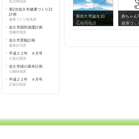
生活環境課
第2次佐久市健康づくり21
計画
新佐久市誕生10
赤ちゃん
健康づくり推進課
周年記念インタ
広報情報課
健康づく
佐久市国民保護計画
ビュー
危機管理課
佐久市景観計画
建築住宅課
平成２２年 ９月号
広報広聴課
佐久市緑の基本計画
公園緑地課
平成２２年 ４月号
広報広聴課