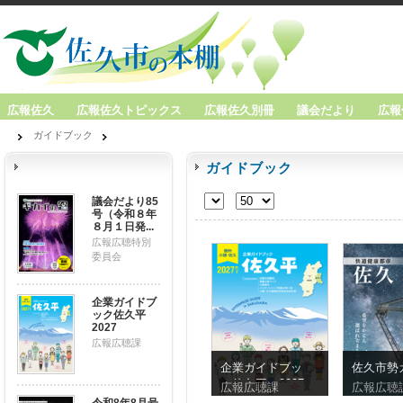
広報佐久
広報佐久トピックス
広報佐久別冊
議会だより
広報
ガイドブック
ガイドブック
議会だより85
号（令和８年
８月１日発...
広報広聴特別
委員会
企業ガイドブ
ック佐久平
2027
広報広聴課
企業ガイドブッ
佐久市勢
ク佐久平 2027
広報広聴課
広報広聴