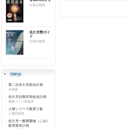
令和8年8月号
広報広聴課
佐久市勢ガイ
ド
広報広聴課
TOP10
第二次佐久市総合計画
企画課
佐久市自殺対策総合計画
健康づくり推進課
人権シリーズ集第２集
人権同和課
佐久市一般廃棄物（ごみ）
処理基本計画