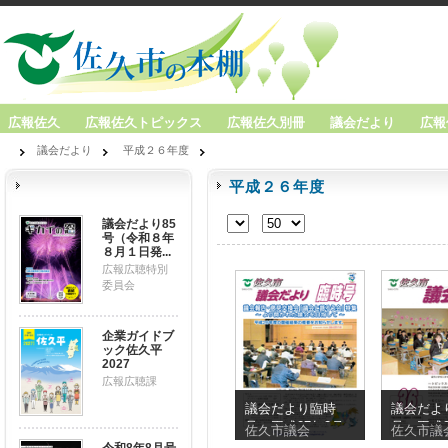
広報佐久
広報佐久トピックス
広報佐久別冊
議会だより
広報
議会だより
平成２６年度
平成２６年度
議会だより85
号（令和８年
８月１日発...
広報広聴特別
委員会
企業ガイドブ
ック佐久平
2027
広報広聴課
議会だより臨時
議会だより
号（平成27年3月
号（平成2
佐久市議会
佐久市議
1日発行）
1日発行