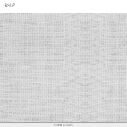
- 福祉課
Powered by AirLibro.