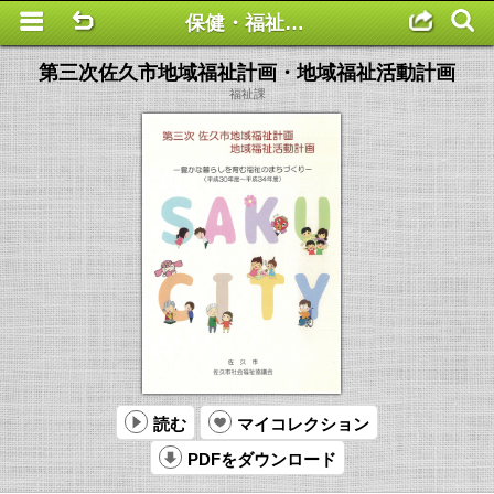
保健・福祉分野
This is a completely basic popup, no options set.
第三次佐久市地域福祉計画・地域福祉活動計画
福祉課
読む
マイコレクション
PDFをダウンロード