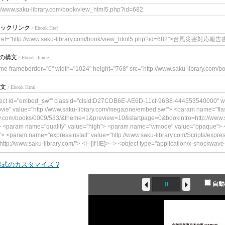
://www.saku-library.com/book/view_html5.php?id=682
ックリンク
/ Ebook Href
ref="http://www.saku-library.com/book/view_html5.php?id=682">台風災害対応報告
meの構文
/ Ebook iframe
ame frameborder="0" width="1024" height="768" src="http://www.saku-library.com/
文
/ Ebook Html
ect id="embed_swf" classid="clsid:D27CDB6E-AE6D-11cf-96B8-444553540000" w
vie" value="http://www.saku-library.com/megazine/embed.swf"> <param name="flas
y.com/books/0009/533/&theme=1&preview=10&startpage=0&bookintro=http://www.s
> <param name="quality" value="high"> <param name="wmode" value="opaque"> <
"> <param name="expressinstall" value="http://www.saku-library.com/Scripts/expre
http://www.saku-library.com/"> <!--[if !IE]>--> <object type="application/x-shockwave
gazine/embed.swf" width="300" height="241"> <!--<![endif]--> <param name="qual
" value="book=http://www.saku-library.com/books/0009/533/&theme=1&preview=10
式のカスタマイズ ?
brary.com/book/content.php?id=682"/> <param name="wmode" value="opaque"> <p
<param name="expressinstall" value="http://www.saku-library.com/Scripts/expressI
自動
ttp://www.saku-library.com/"> <div> <h4>このコンテンツの表示には、Adobe F
p><a href="http://www.adobe.com/go/getflashplayer"><img src="http://www.adobe
lash_player.gif" alt=" Adobe Flash Playerを取得" width="112" height="33" /></a></p> </d
> </object>