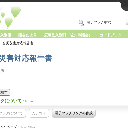
久別冊
議会だより
広報佐久別冊（佐久市議会）
ガイドブック
台風災害対応報告書
災害対応報告書
理課
版に戻す
ックについて
/ About
ブックについて
カテゴリ
電子ブックリンクの作成
ックページ
/ Ebook Website