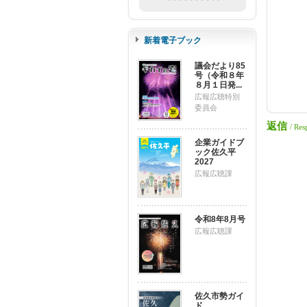
新着電子ブック
議会だより85
号（令和８年
８月１日発...
広報広聴特別
委員会
返信
/ Res
企業ガイドブ
ック佐久平
2027
広報広聴課
令和8年8月号
広報広聴課
佐久市勢ガイ
ド