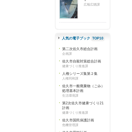
広報広聴課
人気の電子ブック
TOP10
第二次佐久市総合計画
企画課
佐久市自殺対策総合計画
健康づくり推進課
人権シリーズ集第２集
人権同和課
佐久市一般廃棄物（ごみ）
処理基本計画
生活環境課
第2次佐久市健康づくり21
計画
健康づくり推進課
佐久市国民保護計画
危機管理課