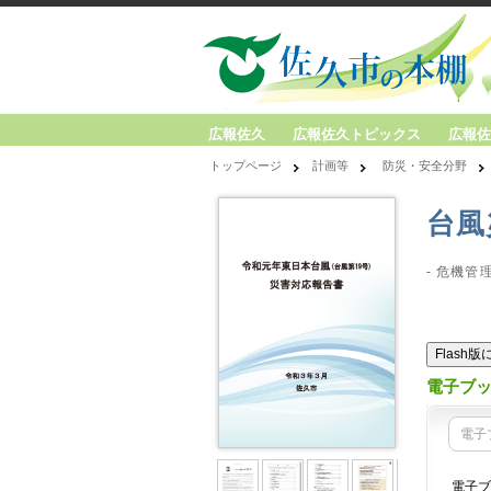
広報佐久
広報佐久トピックス
広報佐
トップページ
計画等
防災・安全分野
台風
- 危機管
Flash
電子ブ
電子
電子ブ