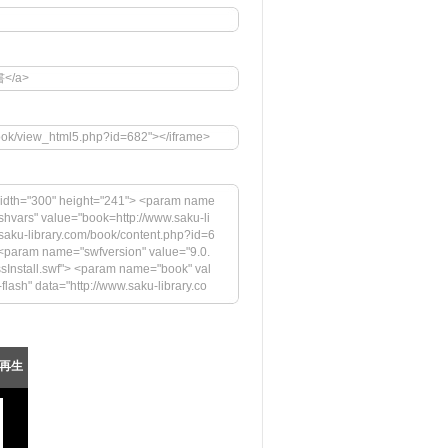
書</a>
book/view_html5.php?id=682"></iframe>
idth="300" height="241"> <param name
hvars" value="book=http://www.saku-li
aku-library.com/book/content.php?id=6
param name="swfversion" value="9.0.
ssInstall.swf"> <param name="book" val
-flash" data="http://www.saku-library.co
ity" value="high"> <param name="flash
&startpage=0&bookintro=http://www.sak
aram name="swfversion" value="9.0.45.
nstall.swf"> <param name="book" value
再生
lash Playerの最新バージョンが必要です。</h
.com/images/shared/download_buttons/g
iv> <!--[if !IE]>--> </object> <!--<![end