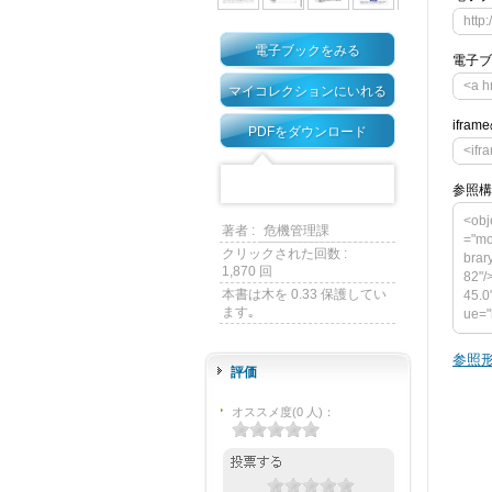
http
電子ブックをみる
電子ブ
<a h
マイコレクションにいれる
ifra
PDFをダウンロード
<ifr
参照構
<obj
著者 :
危機管理課
="mo
クリックされた回数 :
brar
1,870 回
82"/
本書は木を 0.33 保護してい
45.0
ます｡
ue="
m/me
vars
参照形
u-li
評価
0"> 
="h
オススメ度
(
0
人)
：
4> <
et_f
if]--