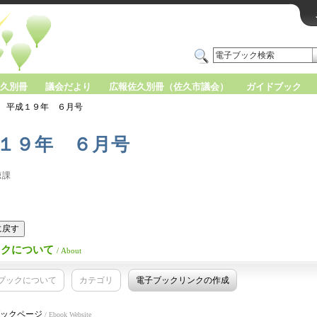
久別冊
議会だより
広報佐久別冊（佐久市議会）
ガイドブック
平成１９年 ６月号
１９年 ６月号
聴課
版に戻す
ックについて
/ About
ブックについて
カテゴリ
電子ブックリンクの作成
ックページ
/ Ebook Website