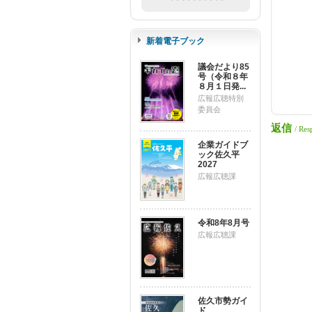
新着電子ブック
議会だより85
号（令和８年
８月１日発...
広報広聴特別
委員会
返信
/ Res
企業ガイドブ
ック佐久平
2027
広報広聴課
令和8年8月号
広報広聴課
佐久市勢ガイ
ド