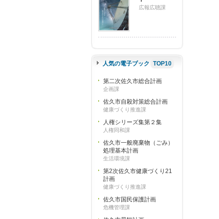
広報広聴課
人気の電子ブック
TOP10
第二次佐久市総合計画
企画課
佐久市自殺対策総合計画
健康づくり推進課
人権シリーズ集第２集
人権同和課
佐久市一般廃棄物（ごみ）
処理基本計画
生活環境課
第2次佐久市健康づくり21
計画
健康づくり推進課
佐久市国民保護計画
危機管理課