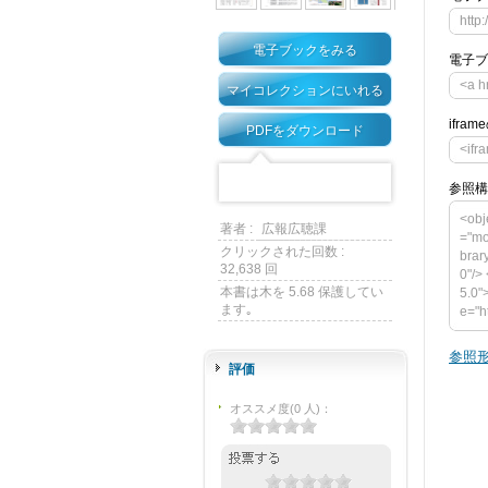
http
電子ブックをみる
電子ブ
<a h
マイコレクションにいれる
ifra
PDFをダウンロード
<ifr
参照構
<obj
著者 :
広報広聴課
="mo
クリックされた回数 :
brar
32,638 回
0"/>
本書は木を 5.68 保護してい
5.0"
ます｡
e="h
mega
s" v
参照形
rary
評価
para
p:/
オススメ度
(
0
人)
：
p><a
ash_
</ob