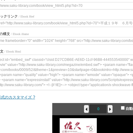
://www.saku-library.com/book/view_html5.php?id=70
ックリンク
/ Ebook Href
ref="http://www.saku-library.com/book/view_html5.php?id=70">平成１９年 ６月号
meの構文
/ Ebook iframe
ame frameborder="0" width="1024" height="768" src="http://www.saku-library.com/
文
/ Ebook Html
ect id="embed_swf" classid="clsid:D27CDB6E-AE6D-11cf-96B8-444553540000" w
vie" value="http://www.saku-library.com/megazine/embed.swf"> <param name="flas
y.com/books/0009/52/&theme=1&preview=10&startpage=0&bookintro=http://www.sa
 <param name="quality" value="high"> <param name="wmode" value="opaque"> <p
> <param name="expressinstall" value="http://www.saku-library.com/Scripts/expres
ttp://www.saku-library.com/"> <!--[if !IE]>--> <object type="application/x-shockwave-
zine/embed.swf" width="300" height="241"> <!--<![endif]--> <param name="qualit
alue="book=http://www.saku-library.com/books/0009/52/&theme=1&preview=10&star
式のカスタマイズ ?
.com/book/content.php?id=70"/> <param name="wmode" value="opaque"> <param n
m name="expressinstall" value="http://www.saku-library.com/Scripts/expressInstal
自動
/www.saku-library.com/"> <div> <h4>このコンテンツの表示には、Adobe Flash
 href="http://www.adobe.com/go/getflashplayer"><img src="http://www.adobe.com/
player.gif" alt=" Adobe Flash Playerを取得" width="112" height="33" /></a></p> </div> <!
ject>