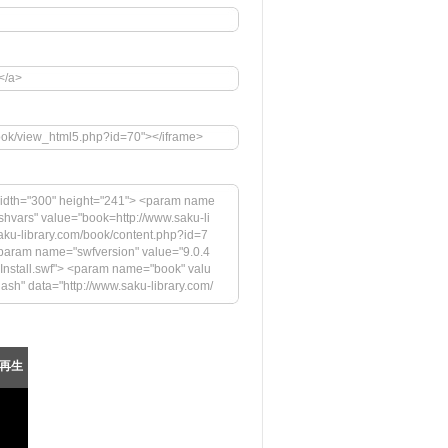
</a>
book/view_html5.php?id=70"></iframe>
idth="300" height="241"> <param name
hvars" value="book=http://www.saku-li
ku-library.com/book/content.php?id=7
aram name="swfversion" value="9.0.4
sInstall.swf"> <param name="book" valu
flash" data="http://www.saku-library.com/
y" value="high"> <param name="flashvar
tpage=0&bookintro=http://www.saku-lib
ame="swfversion" value="9.0.45.0"> <
l.swf"> <param name="book" value="htt
再生
 Playerの最新バージョンが必要です。</h4> <
images/shared/download_buttons/get_fl
--[if !IE]>--> </object> <!--<![endif]-->