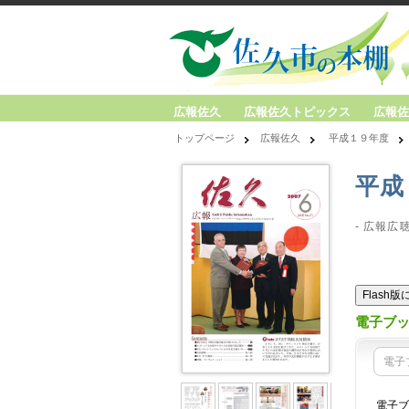
広報佐久
広報佐久トピックス
広報佐
トップページ
広報佐久
平成１９年度
平成
- 広報広
Flash
電子ブ
電子
電子ブ