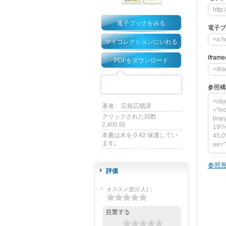
http
電子ブックをみる
電子ブ
<a h
マイコレクションにいれる
ifra
PDFをダウンロード
<ifr
参照構
<obj
著者 :
広報広聴課
="mo
クリックされた回数 :
brar
2,400 回
19"/
本書は木を 0.42 保護してい
45.0
ます｡
ue="
m/me
vars
参照形
u-li
評価
0"> 
="h
オススメ度
(
0
人)
：
4> <
et_f
if]--