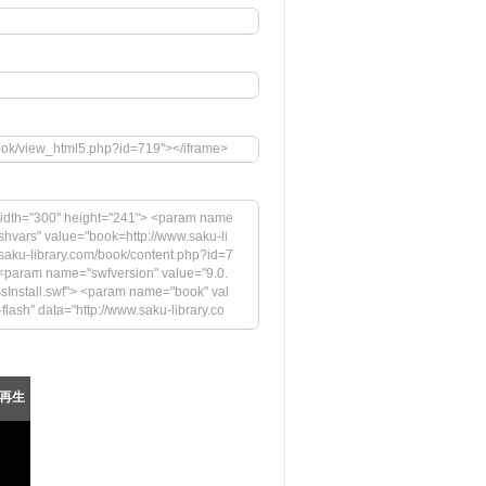
book/view_html5.php?id=719"></iframe>
idth="300" height="241"> <param name
hvars" value="book=http://www.saku-li
aku-library.com/book/content.php?id=7
param name="swfversion" value="9.0.
ssInstall.swf"> <param name="book" val
-flash" data="http://www.saku-library.co
ity" value="high"> <param name="flash
&startpage=0&bookintro=http://www.sak
aram name="swfversion" value="9.0.45.
nstall.swf"> <param name="book" value
再生
lash Playerの最新バージョンが必要です。</h
.com/images/shared/download_buttons/g
iv> <!--[if !IE]>--> </object> <!--<![end