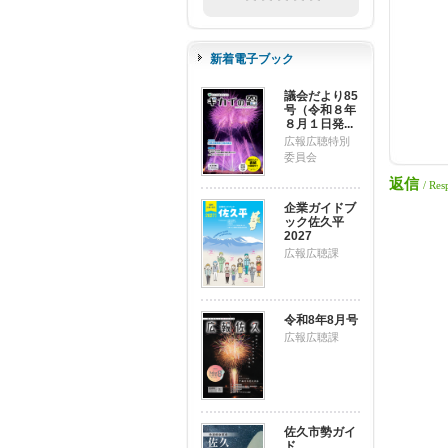
新着電子ブック
議会だより85
号（令和８年
８月１日発...
広報広聴特別
委員会
返信
/ Res
企業ガイドブ
ック佐久平
2027
広報広聴課
令和8年8月号
広報広聴課
佐久市勢ガイ
ド