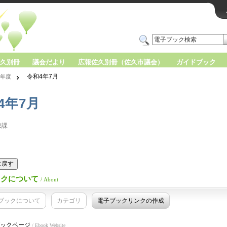
久別冊
議会だより
広報佐久別冊（佐久市議会）
ガイドブック
令和4年7月
年度
4年7月
聴課
版に戻す
ックについて
/ About
ブックについて
カテゴリ
電子ブックリンクの作成
ックページ
/ Ebook Website