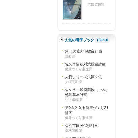
広報広聴課
人気の電子ブック
TOP10
第二次佐久市総合計画
企画課
佐久市自殺対策総合計画
健康づくり推進課
人権シリーズ集第２集
人権同和課
佐久市一般廃棄物（ごみ）
処理基本計画
生活環境課
第2次佐久市健康づくり21
計画
健康づくり推進課
佐久市国民保護計画
危機管理課