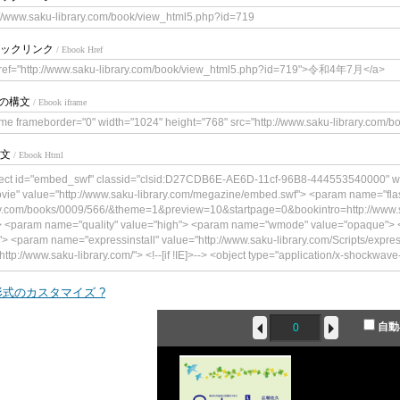
://www.saku-library.com/book/view_html5.php?id=719
ックリンク
/ Ebook Href
ref="http://www.saku-library.com/book/view_html5.php?id=719">令和4年7月</a>
meの構文
/ Ebook iframe
ame frameborder="0" width="1024" height="768" src="http://www.saku-library.com/
文
/ Ebook Html
ect id="embed_swf" classid="clsid:D27CDB6E-AE6D-11cf-96B8-444553540000" w
vie" value="http://www.saku-library.com/megazine/embed.swf"> <param name="flas
y.com/books/0009/566/&theme=1&preview=10&startpage=0&bookintro=http://www.s
> <param name="quality" value="high"> <param name="wmode" value="opaque"> <
"> <param name="expressinstall" value="http://www.saku-library.com/Scripts/expre
http://www.saku-library.com/"> <!--[if !IE]>--> <object type="application/x-shockwave
gazine/embed.swf" width="300" height="241"> <!--<![endif]--> <param name="qual
" value="book=http://www.saku-library.com/books/0009/566/&theme=1&preview=10
式のカスタマイズ ?
brary.com/book/content.php?id=719"/> <param name="wmode" value="opaque"> <p
<param name="expressinstall" value="http://www.saku-library.com/Scripts/expressI
自動
ttp://www.saku-library.com/"> <div> <h4>このコンテンツの表示には、Adobe F
p><a href="http://www.adobe.com/go/getflashplayer"><img src="http://www.adobe
lash_player.gif" alt=" Adobe Flash Playerを取得" width="112" height="33" /></a></p> </d
> </object>