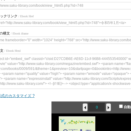
://www.saku-library.com/book/view_html5.php?id=748
ックリンク
/ Ebook Href
ref="http://www.saku-library.com/book/view_html5.php?id=748">令和5年1月</a>
meの構文
/ Ebook iframe
ame frameborder="0" width="1024" height="768" src="http://www.saku-library.com/
文
/ Ebook Html
ect id="embed_swf" classid="clsid:D27CDB6E-AE6D-11cf-96B8-444553540000" w
vie" value="http://www.saku-library.com/megazine/embed.swf"> <param name="flas
y.com/books/0009/591/&theme=1&preview=10&startpage=0&bookintro=http://www.s
> <param name="quality" value="high"> <param name="wmode" value="opaque"> <
"> <param name="expressinstall" value="http://www.saku-library.com/Scripts/expre
http://www.saku-library.com/"> <!--[if !IE]>--> <object type="application/x-shockwave
gazine/embed.swf" width="300" height="241"> <!--<![endif]--> <param name="qual
" value="book=http://www.saku-library.com/books/0009/591/&theme=1&preview=10
式のカスタマイズ ?
brary.com/book/content.php?id=748"/> <param name="wmode" value="opaque"> <p
<param name="expressinstall" value="http://www.saku-library.com/Scripts/expressI
自動
ttp://www.saku-library.com/"> <div> <h4>このコンテンツの表示には、Adobe F
p><a href="http://www.adobe.com/go/getflashplayer"><img src="http://www.adobe
lash_player.gif" alt=" Adobe Flash Playerを取得" width="112" height="33" /></a></p> </d
> </object>