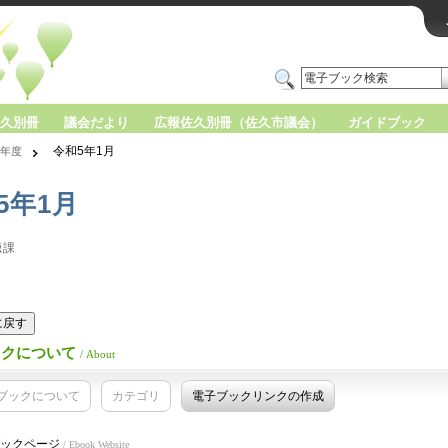
久別冊
議会だより
広報佐久別冊（佐久市議会）
ガイドブック
令和5年1月
年度
5年1月
聴課
版に戻す
ックについて
/ About
ブックについて
カテゴリ
電子ブックリンクの作成
ックページ
/ Ebook Website