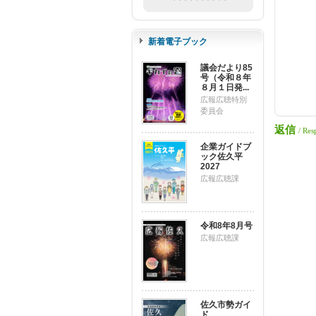
新着電子ブック
議会だより85
号（令和８年
８月１日発...
広報広聴特別
委員会
返信
/ Res
企業ガイドブ
ック佐久平
2027
広報広聴課
令和8年8月号
広報広聴課
佐久市勢ガイ
ド