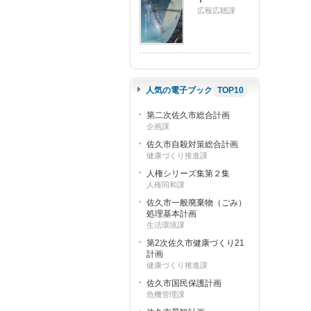
広報広聴課
人気の電子ブック
TOP10
第二次佐久市総合計画
企画課
佐久市自殺対策総合計画
健康づくり推進課
人権シリーズ集第２集
人権同和課
佐久市一般廃棄物（ごみ）
処理基本計画
生活環境課
第2次佐久市健康づくり21
計画
健康づくり推進課
佐久市国民保護計画
危機管理課