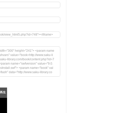
book/view_html5.php?id=748"></iframe>
idth="300" height="241"> <param name
hvars" value="book=http://www.saku-li
aku-library.com/book/content.php?id=7
param name="swfversion" value="9.0.
ssInstall.swf"> <param name="book" val
-flash" data="http://www.saku-library.co
ity" value="high"> <param name="flash
&startpage=0&bookintro=http://www.sak
aram name="swfversion" value="9.0.45.
nstall.swf"> <param name="book" value
再生
lash Playerの最新バージョンが必要です。</h
.com/images/shared/download_buttons/g
iv> <!--[if !IE]>--> </object> <!--<![end