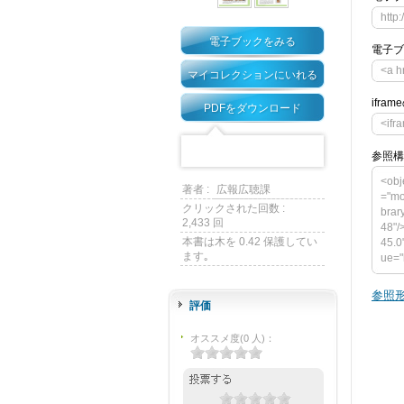
http
電子ブックをみる
電子ブ
<a h
マイコレクションにいれる
ifra
PDFをダウンロード
<ifr
参照構
<obj
著者 :
広報広聴課
="mo
クリックされた回数 :
brar
2,433 回
48"/
本書は木を 0.42 保護してい
45.0
ます｡
ue="
m/me
vars
参照形
u-li
評価
0"> 
="h
オススメ度
(
0
人)
：
4> <
et_f
if]--