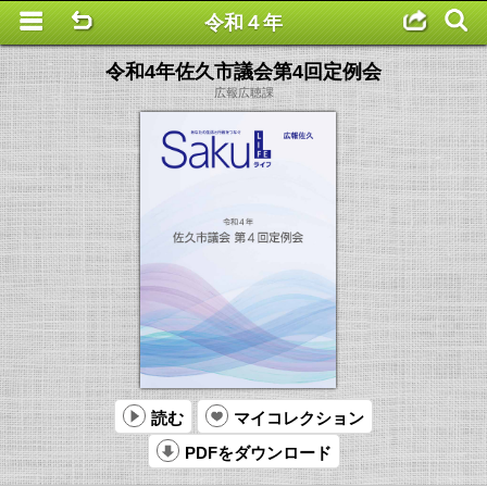
令和４年
This is a completely basic popup, no options set.
令和4年佐久市議会第4回定例会
広報広聴課
読む
マイコレクション
PDFをダウンロード