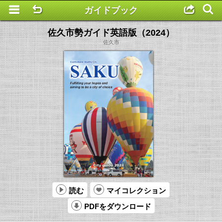
ガイドブック
This is a completely basic popup, no options set.
佐久市勢ガイド英語版（2024）
佐久市
読む
マイコレクション
PDFをダウンロード