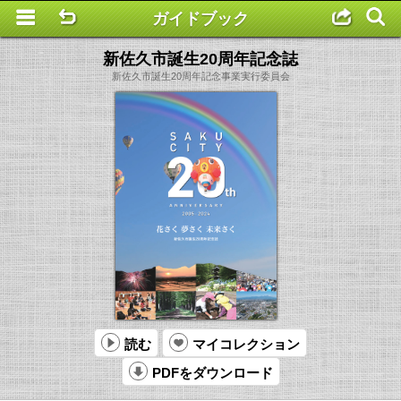
ガイドブック
This is a completely basic popup, no options set.
新佐久市誕生20周年記念誌
新佐久市誕生20周年記念事業実行委員会
読む
マイコレクション
PDFをダウンロード