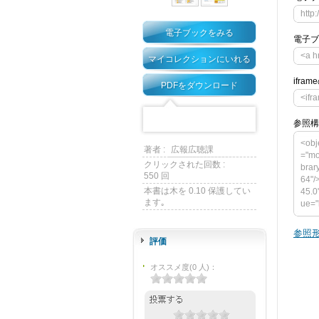
http
電子ブックをみる
電子ブ
<a 
マイコレクションにいれる
ifra
PDFをダウンロード
<ifr
参照構
<obj
著者 :
広報広聴課
="mo
クリックされた回数 :
brar
550 回
64"/
本書は木を 0.10 保護してい
45.0
ます｡
ue="
m/me
vars
参照形
u-li
評価
0"> 
="h
オススメ度
(
0
人)
：
4> <
et_f
if]--