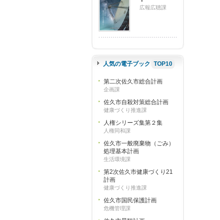
広報広聴課
人気の電子ブック
TOP10
第二次佐久市総合計画
企画課
佐久市自殺対策総合計画
健康づくり推進課
人権シリーズ集第２集
人権同和課
佐久市一般廃棄物（ごみ）
処理基本計画
生活環境課
第2次佐久市健康づくり21
計画
健康づくり推進課
佐久市国民保護計画
危機管理課