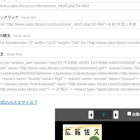
://www.saku-library.com/book/view_html5.php?id=864
ックリンク
/ Ebook Href
href="http://www.saku-library.com/book/view_html5.php?id=864">令和7年
meの構文
/ Ebook iframe
ame frameborder="0" width="1024" height="768" src="http://www.saku-library.com/
文
/ Ebook Html
ect id="embed_swf" classid="clsid:D27CDB6E-AE6D-11cf-96B8-444553540000" w
vie" value="http://www.saku-library.com/megazine/embed.swf"> <param name="flas
y.com/books/0009/682/&theme=1&preview=10&startpage=0&bookintro=http://www.s
> <param name="quality" value="high"> <param name="wmode" value="opaque"> <
"> <param name="expressinstall" value="http://www.saku-library.com/Scripts/expre
http://www.saku-library.com/"> <!--[if !IE]>--> <object type="application/x-shockwave
gazine/embed.swf" width="300" height="241"> <!--<![endif]--> <param name="qual
" value="book=http://www.saku-library.com/books/0009/682/&theme=1&preview=10
式のカスタマイズ ?
brary.com/book/content.php?id=864"/> <param name="wmode" value="opaque"> <p
<param name="expressinstall" value="http://www.saku-library.com/Scripts/expressI
自動
ttp://www.saku-library.com/"> <div> <h4>このコンテンツの表示には、Adobe F
p><a href="http://www.adobe.com/go/getflashplayer"><img src="http://www.adobe
lash_player.gif" alt=" Adobe Flash Playerを取得" width="112" height="33" /></a></p> </d
> </object>