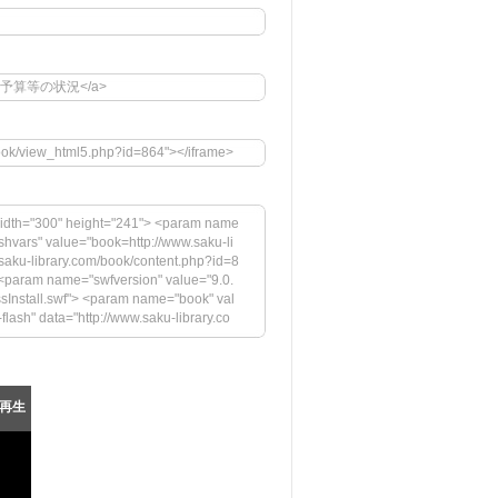
度上半期 予算等の状況</a>
book/view_html5.php?id=864"></iframe>
idth="300" height="241"> <param name
hvars" value="book=http://www.saku-li
aku-library.com/book/content.php?id=8
param name="swfversion" value="9.0.
ssInstall.swf"> <param name="book" val
-flash" data="http://www.saku-library.co
ity" value="high"> <param name="flash
&startpage=0&bookintro=http://www.sak
aram name="swfversion" value="9.0.45.
nstall.swf"> <param name="book" value
再生
lash Playerの最新バージョンが必要です。</h
.com/images/shared/download_buttons/g
iv> <!--[if !IE]>--> </object> <!--<![end