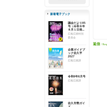
新着電子ブック
議会だより85
号（令和８年
８月１日発...
広報広聴特別
委員会
返信
/ Res
企業ガイドブ
ック佐久平
2027
広報広聴課
令和8年8月号
広報広聴課
佐久市勢ガイ
ド