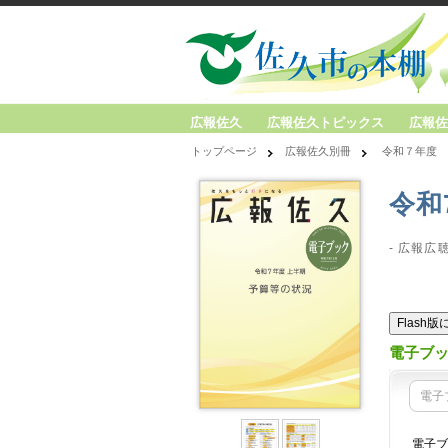
広報佐久
広報佐久トピックス
広報佐
トップページ
広報佐久別冊
令和７年度
令和
- 広報広
Flash
電子ブ
電子
電子ブ