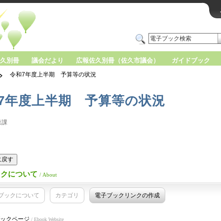
久別冊
議会だより
広報佐久別冊（佐久市議会）
ガイドブック
令和7年度上半期 予算等の状況
7年度上半期 予算等の状況
聴課
版に戻す
ックについて
/ About
ブックについて
カテゴリ
電子ブックリンクの作成
ックページ
/ Ebook Website