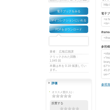
http
電子ブックをみる
電子ブ
<a 
マイコレクションにいれる
</a>
PDFをダウンロード
ifra
<ifr
参照構
著者 :
広報広聴課
<obj
クリックされた回数 :
="mo
1,045 回
brar
本書は木を 0.18 保護してい
67"/
ます｡
45.0
ue="
m/me
vars
評価
参照形
u-li
0"> 
オススメ度
(
0
人)
：
="h
4> <
et_f
if]--