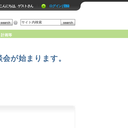
こんにちは。ゲストさん
|
ログイン | 登録
計画等
談会が始まります。