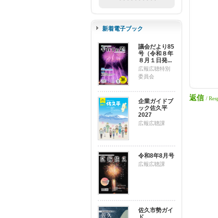
新着電子ブック
議会だより85
号（令和８年
８月１日発...
広報広聴特別
委員会
返信
/ Res
企業ガイドブ
ック佐久平
2027
広報広聴課
令和8年8月号
広報広聴課
佐久市勢ガイ
ド