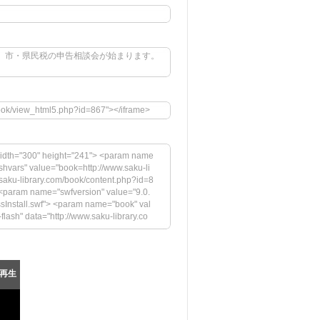
">令和8年1月号別冊 市・県民税の申告相談会が始まります。
book/view_html5.php?id=867"></iframe>
idth="300" height="241"> <param name
hvars" value="book=http://www.saku-li
aku-library.com/book/content.php?id=8
param name="swfversion" value="9.0.
ssInstall.swf"> <param name="book" val
-flash" data="http://www.saku-library.co
ity" value="high"> <param name="flash
&startpage=0&bookintro=http://www.sak
aram name="swfversion" value="9.0.45.
nstall.swf"> <param name="book" value
再生
lash Playerの最新バージョンが必要です。</h
.com/images/shared/download_buttons/g
iv> <!--[if !IE]>--> </object> <!--<![end