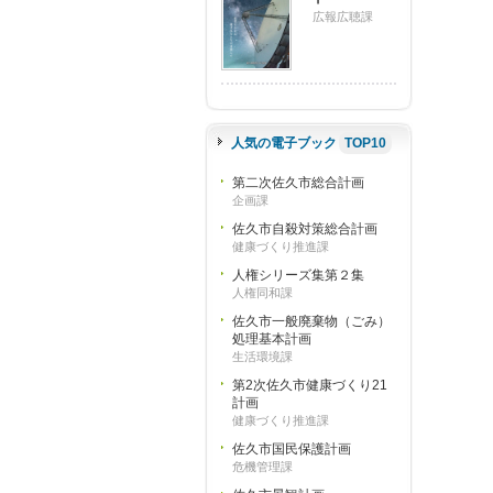
広報広聴課
人気の電子ブック
TOP10
第二次佐久市総合計画
企画課
佐久市自殺対策総合計画
健康づくり推進課
人権シリーズ集第２集
人権同和課
佐久市一般廃棄物（ごみ）
処理基本計画
生活環境課
第2次佐久市健康づくり21
計画
健康づくり推進課
佐久市国民保護計画
危機管理課