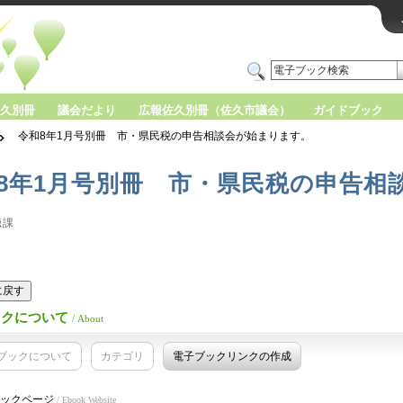
久別冊
議会だより
広報佐久別冊（佐久市議会）
ガイドブック
令和8年1月号別冊 市・県民税の申告相談会が始まります。
8年1月号別冊 市・県民税の申告相
聴課
版に戻す
ックについて
/ About
ブックについて
カテゴリ
電子ブックリンクの作成
ックページ
/ Ebook Website