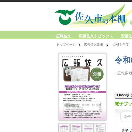
広報佐久
広報佐久トピックス
広報佐
トップページ
広報佐久別冊
令和７年度
令和
- 広報広
Flash
電子ブ
電子
電子ブ