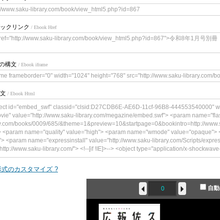
://www.saku-library.com/book/view_html5.php?id=867
ックリンク
/ Ebook Href
href="http://www.saku-library.com/book/view_html5.php?id=867
meの構文
/ Ebook iframe
ame frameborder="0" width="1024" height="768" src="http://www.saku-library.com/
文
/ Ebook Html
ect id="embed_swf" classid="clsid:D27CDB6E-AE6D-11cf-96B8-444553540000" w
vie" value="http://www.saku-library.com/megazine/embed.swf"> <param name="flas
y.com/books/0009/685/&theme=1&preview=10&startpage=0&bookintro=http://www.s
> <param name="quality" value="high"> <param name="wmode" value="opaque"> <
"> <param name="expressinstall" value="http://www.saku-library.com/Scripts/expre
http://www.saku-library.com/"> <!--[if !IE]>--> <object type="application/x-shockwave
gazine/embed.swf" width="300" height="241"> <!--<![endif]--> <param name="qual
" value="book=http://www.saku-library.com/books/0009/685/&theme=1&preview=10
式のカスタマイズ ?
brary.com/book/content.php?id=867"/> <param name="wmode" value="opaque"> <p
<param name="expressinstall" value="http://www.saku-library.com/Scripts/expressI
自動
ttp://www.saku-library.com/"> <div> <h4>このコンテンツの表示には、Adobe F
p><a href="http://www.adobe.com/go/getflashplayer"><img src="http://www.adobe
lash_player.gif" alt=" Adobe Flash Playerを取得" width="112" height="33" /></a></p> </d
> </object>