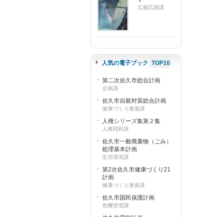
広報広聴課
人気の電子ブック
TOP10
第二次佐久市総合計画
企画課
佐久市自殺対策総合計画
健康づくり推進課
人権シリーズ集第２集
人権同和課
佐久市一般廃棄物（ごみ）
処理基本計画
生活環境課
第2次佐久市健康づくり21
計画
健康づくり推進課
佐久市国民保護計画
危機管理課