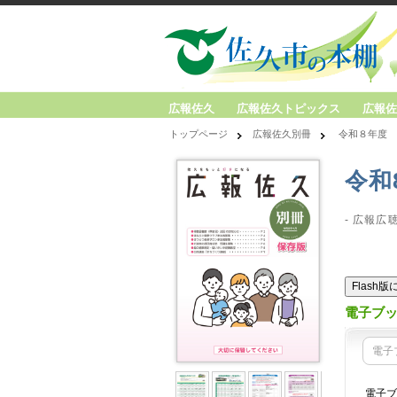
広報佐久
広報佐久トピックス
広報佐
トップページ
広報佐久別冊
令和８年度
令和
- 広報広
Flash
電子ブ
電子
電子ブ