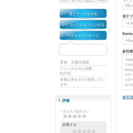
http
電子ブックをみる
電子ブ
<a 
マイコレクションにいれる
ifra
PDFをダウンロード
<ifr
参照構
<obj
著者 :
広報広聴課
="mo
クリックされた回数 :
brar
815 回
4"/>
本書は木を 0.14 保護してい
5.0"
ます｡
e="h
mega
s" v
参照形
rary
評価
<par
p:/
オススメ度
(
0
人)
：
p><a
ash_
</ob