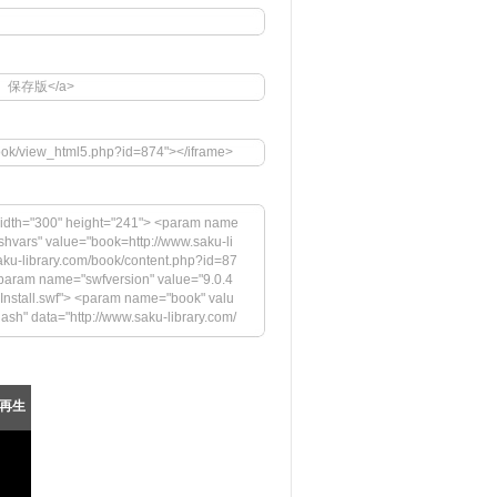
号別冊 保存版</a>
book/view_html5.php?id=874"></iframe>
idth="300" height="241"> <param name
hvars" value="book=http://www.saku-li
ku-library.com/book/content.php?id=87
aram name="swfversion" value="9.0.4
sInstall.swf"> <param name="book" valu
flash" data="http://www.saku-library.com/
y" value="high"> <param name="flashvar
tpage=0&bookintro=http://www.saku-lib
name="swfversion" value="9.0.45.0">
ll.swf"> <param name="book" value="htt
再生
 Playerの最新バージョンが必要です。</h4> <
images/shared/download_buttons/get_fl
--[if !IE]>--> </object> <!--<![endif]-->