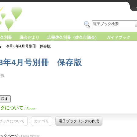
久別冊
議会だより
広報佐久別冊（佐久市議会）
ガイドブック
令和8年4月号別冊 保存版
8年4月号別冊 保存版
聴課
版に戻す
ックについて
/ About
ブックについて
カテゴリ
電子ブックリンクの作成
ックページ
/ Ebook Website