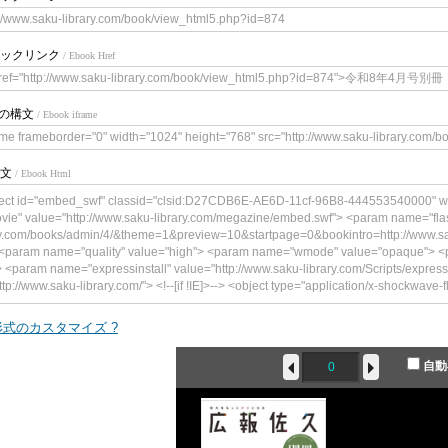
://www.saku-library.com/book/view_html5.php?id=874
ックリンク
/ Ebook Href
href="http://www.saku-library.com/book/view_html5.php?id=874">令和8年4月
meの構文
/ Ebook iframe
ame frameborder="0" width="1024" height="768" src="http://www.saku-library.com/
文
/ Ebook Html
ect id="embed_swf" classid="clsid:D27CDB6E-AE6D-11cf-96B8-444553540000" w
vie" value="http://www.saku-library.com/megazine/embed.swf"> <param name="flas
y.com/books/admin/4/&theme=1&preview=10&startpage=0&bookintro=http://www.sa
 <param name="quality" value="high"> <param name="wmode" value="opaque"> <p
> <param name="expressinstall" value="http://www.saku-library.com/Scripts/expres
ttp://www.saku-library.com/"> <!--[if !IE]>--> <object type="application/x-shockwave-
zine/embed.swf" width="300" height="241"> <!--<![endif]--> <param name="qualit
alue="book=http://www.saku-library.com/books/admin/4/&theme=1&preview=10&star
式のカスタマイズ ?
.com/book/content.php?id=874"/> <param name="wmode" value="opaque"> <param 
am name="expressinstall" value="http://www.saku-library.com/Scripts/expressInsta
自動
/www.saku-library.com/"> <div> <h4>このコンテンツの表示には、Adobe Flash
 href="http://www.adobe.com/go/getflashplayer"><img src="http://www.adobe.com/
player.gif" alt=" Adobe Flash Playerを取得" width="112" height="33" /></a></p> </div> <!
ject>