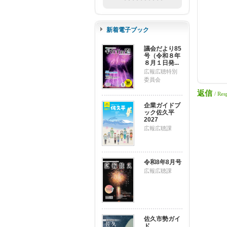
新着電子ブック
議会だより85
号（令和８年
８月１日発...
広報広聴特別
委員会
返信
/ Res
企業ガイドブ
ック佐久平
2027
広報広聴課
令和8年8月号
広報広聴課
佐久市勢ガイ
ド