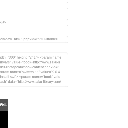
</a>
book/view_html5.php?id=69"></iframe>
idth="300" height="241"> <param name
hvars" value="book=http://www.saku-li
ku-library.com/book/content.php?id=6
aram name="swfversion" value="9.0.4
sInstall.swf"> <param name="book" valu
flash" data="http://www.saku-library.com/
y" value="high"> <param name="flashvar
tpage=0&bookintro=http://www.saku-lib
ame="swfversion" value="9.0.45.0"> <
l.swf"> <param name="book" value="htt
再生
 Playerの最新バージョンが必要です。</h4> <
images/shared/download_buttons/get_fl
--[if !IE]>--> </object> <!--<![endif]-->