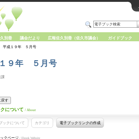
久別冊
議会だより
広報佐久別冊（佐久市議会）
ガイドブック
平成１９年 ５月号
１９年 ５月号
聴課
版に戻す
ックについて
/ About
ブックについて
カテゴリ
電子ブックリンクの作成
ックページ
/ Ebook Website