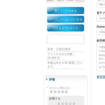
http
電子ブックをみる
電子ブ
<a h
マイコレクションにいれる
ifra
PDFをダウンロード
<ifr
参照構
<obj
著者 :
広報広聴課
="mo
クリックされた回数 :
brar
26,309 回
9"/>
本書は木を 4.58 保護してい
5.0"
ます｡
e="h
mega
s" v
参照形
rary
評価
para
p:/
オススメ度
(
0
人)
：
p><a
ash_
</ob