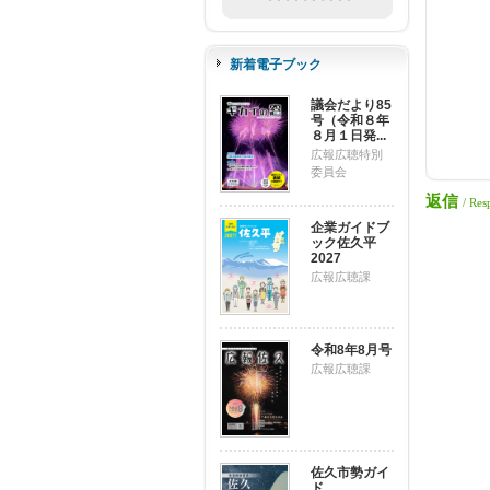
新着電子ブック
議会だより85
号（令和８年
８月１日発...
広報広聴特別
委員会
返信
/ Res
企業ガイドブ
ック佐久平
2027
広報広聴課
令和8年8月号
広報広聴課
佐久市勢ガイ
ド