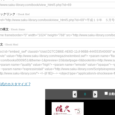
://www.saku-library.com/book/view_html5.php?id=69
ックリンク
/ Ebook Href
ref="http://www.saku-library.com/book/view_html5.php?id=69">平成１９年 ５月号
meの構文
/ Ebook iframe
ame frameborder="0" width="1024" height="768" src="http://www.saku-library.com/
文
/ Ebook Html
ect id="embed_swf" classid="clsid:D27CDB6E-AE6D-11cf-96B8-444553540000" w
vie" value="http://www.saku-library.com/megazine/embed.swf"> <param name="flas
y.com/books/0009/51/&theme=1&preview=10&startpage=0&bookintro=http://www.sa
 <param name="quality" value="high"> <param name="wmode" value="opaque"> <p
> <param name="expressinstall" value="http://www.saku-library.com/Scripts/expres
ttp://www.saku-library.com/"> <!--[if !IE]>--> <object type="application/x-shockwave-
zine/embed.swf" width="300" height="241"> <!--<![endif]--> <param name="qualit
alue="book=http://www.saku-library.com/books/0009/51/&theme=1&preview=10&star
式のカスタマイズ ?
.com/book/content.php?id=69"/> <param name="wmode" value="opaque"> <param n
m name="expressinstall" value="http://www.saku-library.com/Scripts/expressInstal
自動
/www.saku-library.com/"> <div> <h4>このコンテンツの表示には、Adobe Flash
 href="http://www.adobe.com/go/getflashplayer"><img src="http://www.adobe.com/
player.gif" alt=" Adobe Flash Playerを取得" width="112" height="33" /></a></p> </div> <!
ject>