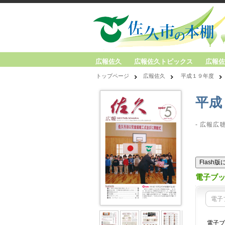
広報佐久
広報佐久トピックス
広報佐
トップページ
広報佐久
平成１９年度
平成
- 広報広
Flash
電子ブ
電子
電子ブ