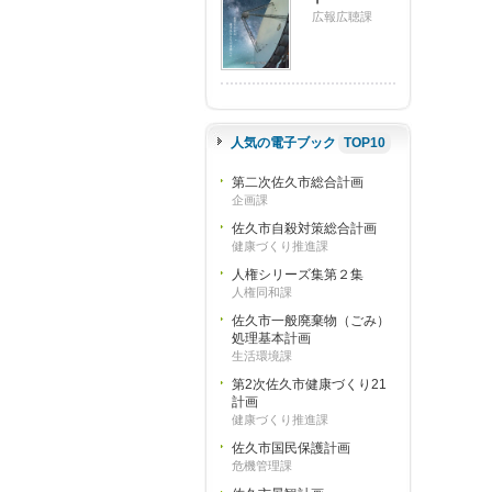
広報広聴課
人気の電子ブック
TOP10
第二次佐久市総合計画
企画課
佐久市自殺対策総合計画
健康づくり推進課
人権シリーズ集第２集
人権同和課
佐久市一般廃棄物（ごみ）
処理基本計画
生活環境課
第2次佐久市健康づくり21
計画
健康づくり推進課
佐久市国民保護計画
危機管理課